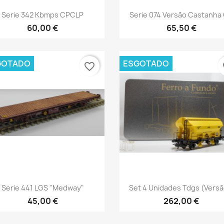
Vista rápida
Vista rápida


Serie 342 Kbmps CPCLP
Serie 074 Versão Castanha
60,00 €
65,50 €
GOTADO
ESGOTADO
favorite_border
fa
Vista rápida
Vista rápida


Serie 441 LGS "Medway"
Set 4 Unidades Tdgs (Versão
45,00 €
262,00 €