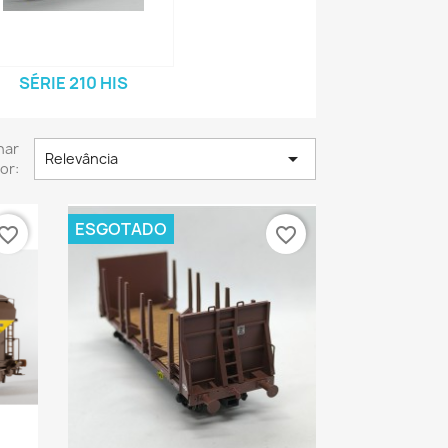
SÉRIE 210 HIS
nar

Relevância
or:
ESGOTADO
vorite_border
favorite_border