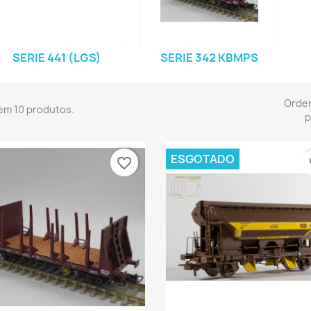
SERIE 441 (LGS)
SERIE 342 KBMPS
Orde
em 10 produtos.
p
ESGOTADO
favorite_border
fa