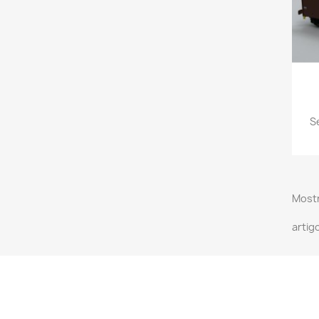
Se
Mostr
artig