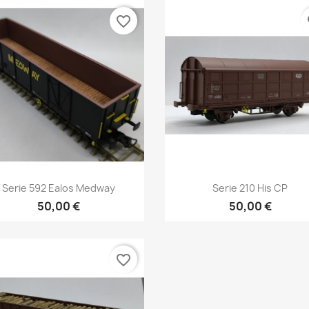
favorite_border
fa
Vista rápida
Vista rápida


Serie 592 Ealos Medway
Serie 210 His CP
50,00 €
50,00 €
favorite_border