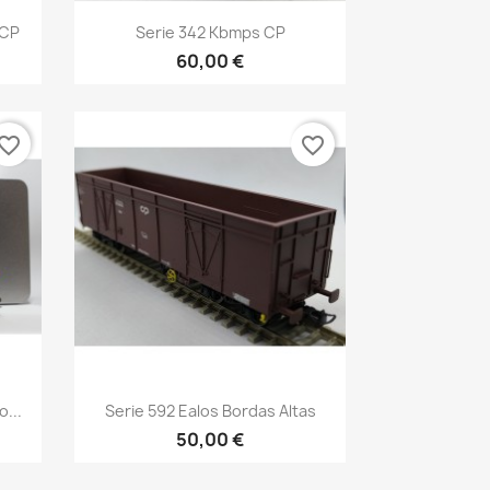
Vista rápida

 CP
Serie 342 Kbmps CP
60,00 €
vorite_border
favorite_border
Vista rápida

...
Serie 592 Ealos Bordas Altas
50,00 €