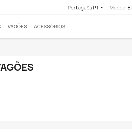

Português PT
Moeda:
E
S
VAGÕES
ACESSÓRIOS
VAGÕES