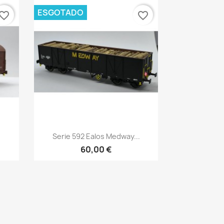
ESGOTADO
vorite_border
favorite_border
Vista rápida

Serie 592 Ealos Medway...
60,00 €