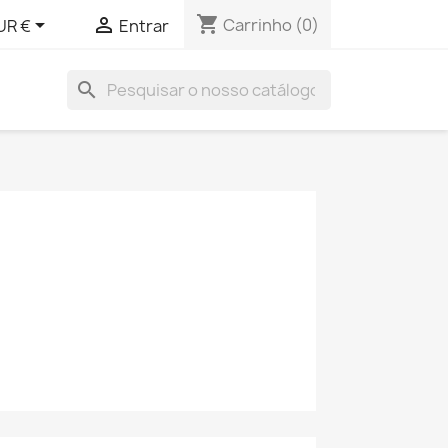
shopping_cart


Carrinho
(0)
UR €
Entrar
search