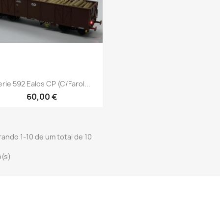
Vista rápida

rie 592 Ealos CP (C/Farol...
60,00 €
ando 1-10 de um total de 10
o(s)